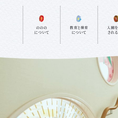
ののの
教育と保育
入園
について
について
され